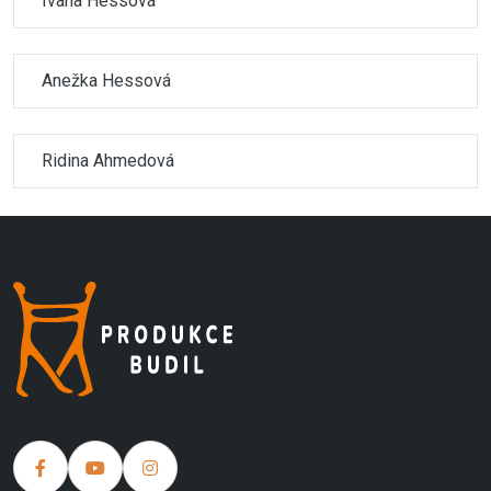
Ivana Hessová
Anežka Hessová
Ridina Ahmedová