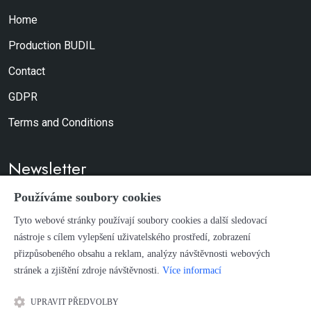
Home
Production BUDIL
Contact
GDPR
Terms and Conditions
Newsletter
Používáme soubory cookies
Don't worry, we don't send spam.
Tyto webové stránky používají soubory cookies a další sledovací
nástroje s cílem vylepšení uživatelského prostředí, zobrazení
SUBSCRIBE
přizpůsobeného obsahu a reklam, analýzy návštěvnosti webových
stránek a zjištění zdroje návštěvnosti.
Více informací
Terms of Use and Copyright
UPRAVIT PŘEDVOLBY