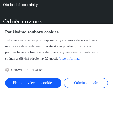
Obchodní podmínky
Odběr novinek
Používáme soubory cookies
Nebojte, nerozesíláme spamy.
Tyto webové stránky používají soubory cookies a další sledovací
nástroje s cílem vylepšení uživatelského prostředí, zobrazení
PŘIHLÁSIT
přizpůsobeného obsahu a reklam, analýzy návštěvnosti webových
stránek a zjištění zdroje návštěvnosti.
Více informací
Podmínky použití a autorské právo
UPRAVIT PŘEDVOLBY
Přijmout všechna cookies
Odmítnout vše
ÚVOD
PRODUKCE BUDIL
ŠKOLA, KURZY, SEMINÁŘE
PROJEKTY
STUDIO CITADELA
KONTAKT