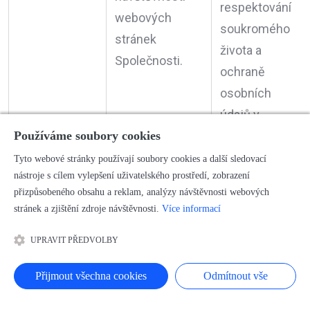
respektování
webových
soukromého
stránek
života a
Společnosti.
ochraně
osobních
údajů v
elektronických
Používáme soubory cookies
komunikacích
Tyto webové stránky používají soubory cookies a další sledovací
nástroje s cílem vylepšení uživatelského prostředí, zobrazení
přizpůsobeného obsahu a reklam, analýzy návštěvnosti webových
subjekt údajů
stránek a zjištění zdroje návštěvnosti.
Více informací
udělil souhlas
UPRAVIT PŘEDVOLBY
se
zpracováním
Přijmout všechna cookies
Odmítnout vše
svých