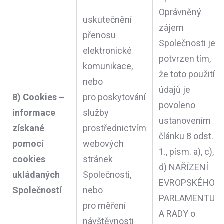
Oprávněný
uskutečnění
zájem
přenosu
Společnosti je
elektronické
potvrzen tím,
komunikace,
že toto použití
nebo
údajů je
8) Cookies –
pro poskytování
povoleno
informace
služby
ustanovením
získané
prostřednictvím
článku 8 odst.
pomocí
webových
1., písm. a), c),
cookies
stránek
d) NAŘÍZENÍ
ukládaných
Společnosti,
EVROPSKÉHO
Společností
nebo
PARLAMENTU
pro měření
A RADY o
návštěvnosti