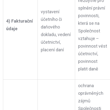
nezbytné pro
splnění právní
vystavení
povinnosti,
účetního či
4) Fakturační
která se na
daňového
údaje
Společnost
dokladu, vedení
vztahuje –
účetnictví,
povinnost vést
placení daní
účetnictví,
povinnost
platit daně
ochrana
oprávněných
zájmů
Společnosti