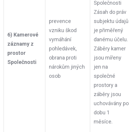
Společnosti
Zásah do práv
prevence
subjektu údajů
vzniku škod
je přiměřený
6) Kamerové
vymáhání
danému účelu.
záznamy z
pohledávek,
Záběry kamer
prostor
obrana proti
jsou mířeny
Společnosti
nárokům jiných
jen na
osob
společné
prostory a
záběry jsou
uchovávány po
dobu 1
měsíce.