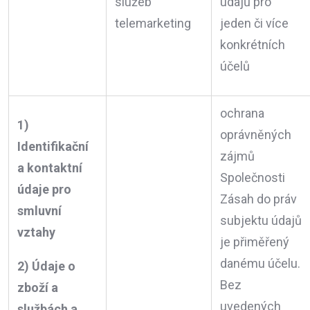
služeb
údajů pro
telemarketing
jeden či více
konkrétních
účelů
ochrana
1)
oprávněných
Identifikační
zájmů
a kontaktní
Společnosti
údaje pro
Zásah do práv
smluvní
subjektu údajů
vztahy
je přiměřený
danému účelu.
2) Údaje o
Bez
zboží a
uvedených
službách a