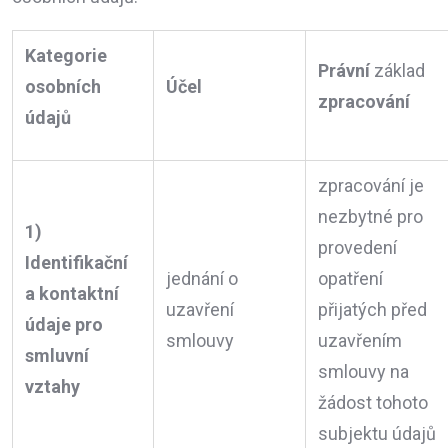
Kategorie
Právní
základ
osobních
Účel
zpracování
údajů
zpracování je
nezbytné pro
1)
provedení
Identifikační
jednání o
opatření
a kontaktní
uzavření
přijatých před
údaje pro
smlouvy
uzavřením
smluvní
smlouvy na
vztahy
žádost tohoto
subjektu údajů