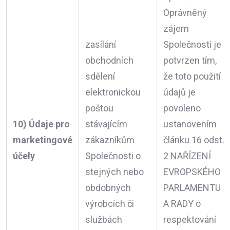
Oprávněný
zájem
zasílání
Společnosti je
obchodních
potvrzen tím,
sdělení
že toto použití
elektronickou
údajů je
poštou
povoleno
10) Údaje pro
stávajícím
ustanovením
marketingové
zákazníkům
článku 16 odst.
účely
Společnosti o
2 NAŘÍZENÍ
stejných nebo
EVROPSKÉHO
obdobných
PARLAMENTU
výrobcích či
A RADY o
službách
respektování